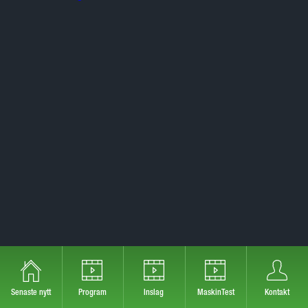
Senaste nytt
Program
Inslag
MaskinTest
Kontakt