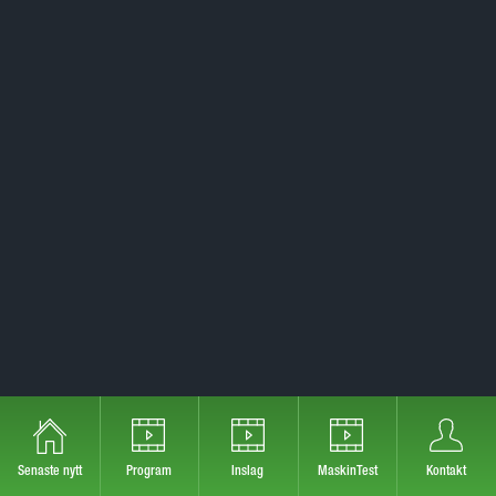
Senaste nytt
Program
Inslag
MaskinTest
Kontakt