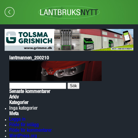
lantmannen_200210
Sök
efter:
Senaste kommentarer
Arkiv
Kategorier
Inga kategorier
Meta
Logga in
Flöde för inlägg
Flöde för kommentarer
WordPress.org