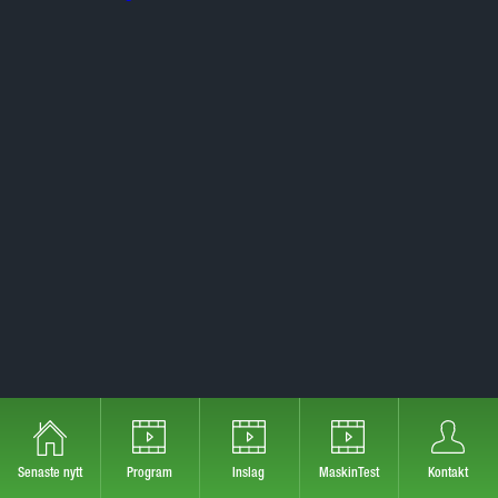
Senaste nytt
Program
Inslag
MaskinTest
Kontakt