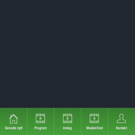
Senaste nytt
Program
Inslag
MaskinTest
Kontakt